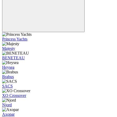
Princess Yachts
Majesty
BENETEAU
Heysea
Brabus
SACS
XO Crossover
Njord
Axopar