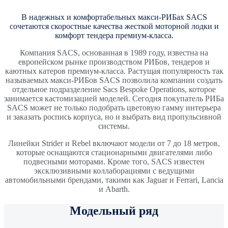
В надежных и комфортабельных макси-РИБах SACS
сочетаются скоростные качества жесткой моторной лодки и
комфорт тендера премиум-класса.
Компания SACS, основанная в 1989 году, известна на
европейском рынке производством РИБов, тендеров и
каютных катеров премиум-класса. Растущая популярность так
называемых макси-РИБов SACS позволила компании создать
отдельное подразделение Sacs Bespoke Operations, которое
занимается кастомизацией моделей. Сегодня покупатель РИБа
SACS может не только подобрать цветовую гамму интерьера
и заказать роспись корпуса, но и выбрать вид пропульсивной
системы.
Линейки Strider и Rebel включают модели от 7 до 18 метров,
которые оснащаются стационарными двигателями либо
подвесными моторами. Кроме того, SACS известен
эксклюзивными коллаборациями с ведущими
автомобильными брендами, такими как Jaguar и Ferrari, Lancia
и Abarth.
Модельный ряд