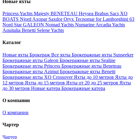
Новые яхты
Princess Yachts
Majesty
BENETEAU
Heysea
Brabus
Sacs
XO
BOATS
Njord
Axopar
Saxdor
Oryx
Tecnomar for Lamborghini 63
Nord Star
GALEON
Nomad Yachts
Numarine
Arcadia Yachts
Aquitalia
Benetti
Selene Yachts
Каталог
Новые яхты
Брокераж
Все яхты
Брокеражные яхты Sunseeker
Брокеражные яхты Galeon
Брокеражные яхты Sealine
Брокеражные яхты Princess
Брокеражные яхты Beneteau
Брокеражные яхты Azimut
Брокеражные яхты Benetti
Брокеражные яхты XO Crossover
Яхты до 10 метров
Яхты до
12 метров
Яхты до 15 метров
Яхты от 20 до 25 метров
Яхты
до 30 метров
Новые катера
Брокеражные катера
О компании
О компании
Чартер
Чартер