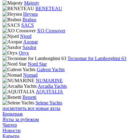
Majesty
BENETEAU
Heysea
Brabus
SACS
XO Crossover
Njord
Axopar
Saxdor
Oryx
Tecnomar for Lamborghini 63
Nord Star
Galeon Yachts
Nomad
NUMARINE
Arcadia Yachts
AQUITALIA
Benetti
Selene Yachts
посмотреть все новые яхты
Брокераж
Яхты за рубежом
Чартер
Новости
Карьера