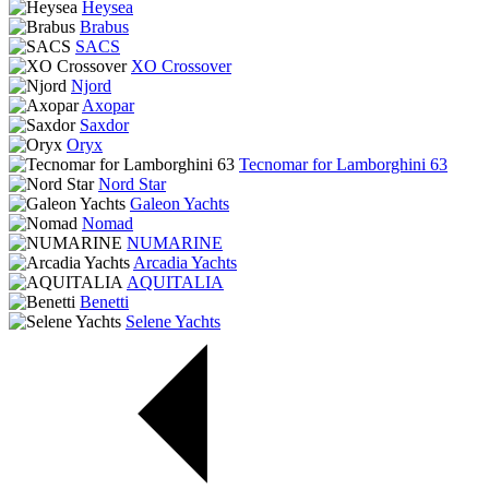
Heysea
Brabus
SACS
XO Crossover
Njord
Axopar
Saxdor
Oryx
Tecnomar for Lamborghini 63
Nord Star
Galeon Yachts
Nomad
NUMARINE
Arcadia Yachts
AQUITALIA
Benetti
Selene Yachts