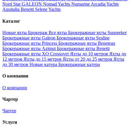
Nord Star
GALEON
Nomad Yachts
Numarine
Arcadia Yachts
Aquitalia
Benetti
Selene Yachts
Каталог
Новые яхты
Брокераж
Все яхты
Брокеражные яхты Sunseeker
Брокеражные яхты Galeon
Брокеражные яхты Sealine
Брокеражные яхты Princess
Брокеражные яхты Beneteau
Брокеражные яхты Azimut
Брокеражные яхты Benetti
Брокеражные яхты XO Crossover
Яхты до 10 метров
Яхты до
12 метров
Яхты до 15 метров
Яхты от 20 до 25 метров
Яхты
до 30 метров
Новые катера
Брокеражные катера
О компании
О компании
Чартер
Чартер
Услуги