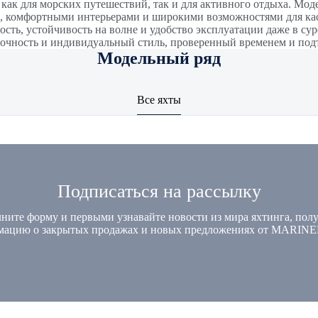
как для морских путешествий, так и для активного отдыха. Моде
 комфортными интерьерами и широкими возможностями для кас
сть, устойчивость на волне и удобство эксплуатации даже в сур
 прочность и индивидуальный стиль, проверенный временем и п
Модельный ряд
Все яхты
Подписаться на рассылку
ните форму и первыми узнавайте новости из мира яхтинга, пол
мацию о закрытых продажах и новых предложениях от MARINE