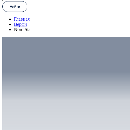
Найти
Главная
Верфи
Nord Star