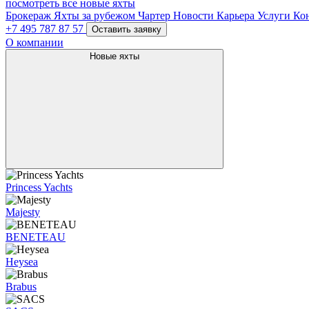
посмотреть все новые яхты
Брокераж
Яхты за рубежом
Чартер
Новости
Карьера
Услуги
Ко
+7 495 787 87 57
Оставить заявку
О компании
Новые яхты
Princess Yachts
Majesty
BENETEAU
Heysea
Brabus