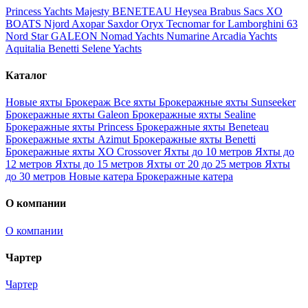
Princess Yachts
Majesty
BENETEAU
Heysea
Brabus
Sacs
XO
BOATS
Njord
Axopar
Saxdor
Oryx
Tecnomar for Lamborghini 63
Nord Star
GALEON
Nomad Yachts
Numarine
Arcadia Yachts
Aquitalia
Benetti
Selene Yachts
Каталог
Новые яхты
Брокераж
Все яхты
Брокеражные яхты Sunseeker
Брокеражные яхты Galeon
Брокеражные яхты Sealine
Брокеражные яхты Princess
Брокеражные яхты Beneteau
Брокеражные яхты Azimut
Брокеражные яхты Benetti
Брокеражные яхты XO Crossover
Яхты до 10 метров
Яхты до
12 метров
Яхты до 15 метров
Яхты от 20 до 25 метров
Яхты
до 30 метров
Новые катера
Брокеражные катера
О компании
О компании
Чартер
Чартер