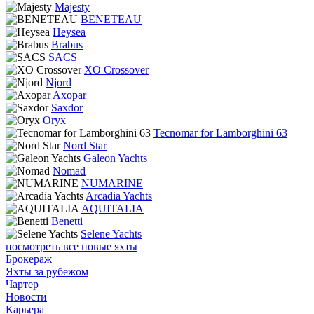
Majesty
BENETEAU
Heysea
Brabus
SACS
XO Crossover
Njord
Axopar
Saxdor
Oryx
Tecnomar for Lamborghini 63
Nord Star
Galeon Yachts
Nomad
NUMARINE
Arcadia Yachts
AQUITALIA
Benetti
Selene Yachts
посмотреть все новые яхты
Брокераж
Яхты за рубежом
Чартер
Новости
Карьера