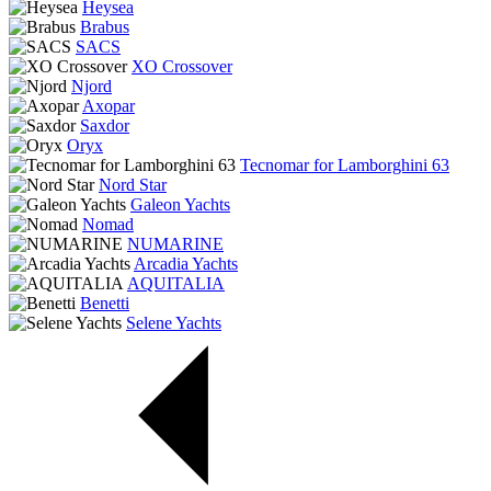
Heysea
Brabus
SACS
XO Crossover
Njord
Axopar
Saxdor
Oryx
Tecnomar for Lamborghini 63
Nord Star
Galeon Yachts
Nomad
NUMARINE
Arcadia Yachts
AQUITALIA
Benetti
Selene Yachts