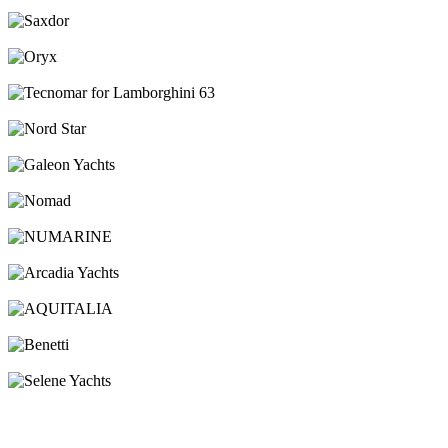
Axopar
Saxdor
Oryx
Tecnomar for Lamborghini 63
Nord Star
Galeon Yachts
Nomad
NUMARINE
Arcadia Yachts
AQUITALIA
Benetti
Selene Yachts
посмотреть все новые яхты
Брокераж