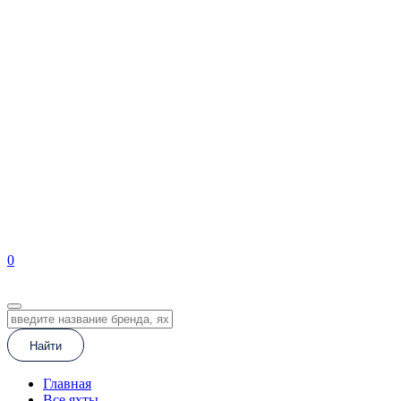
Яхты за рубежом
Чартер
Новости
Карьера
Услуги
Контакты
0
EN
Найти
Главная
Все яхты