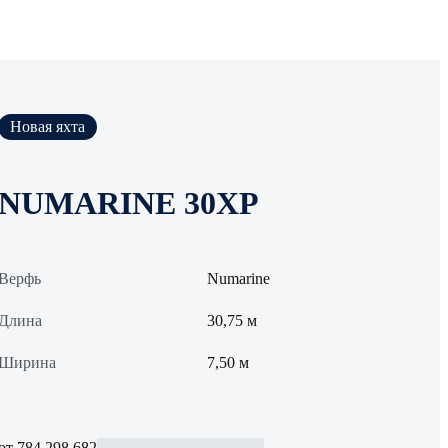
Новая яхта
NUMARINE 30XP
Верфь
Numarine
Длина
30,75 м
Ширина
7,50 м
от 784 298 682