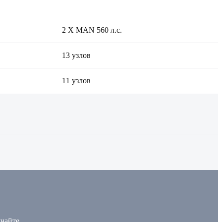
2 X MAN 560 л.с.
13 узлов
11 узлов
учайте