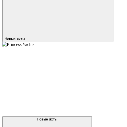
Новые яхты
Princess Yachts
посмотреть все новые яхты
Брокераж
Яхты за рубежом
Чартер
Новости
Карьера
Услуги
Ко
+7 495 787 87 57
Оставить заявку
О компании
Новые яхты