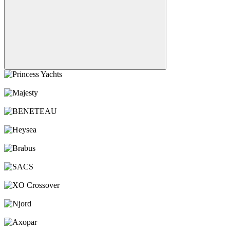
Princess Yachts
Majesty
BENETEAU
Heysea
Brabus
SACS
XO Crossover
Njord