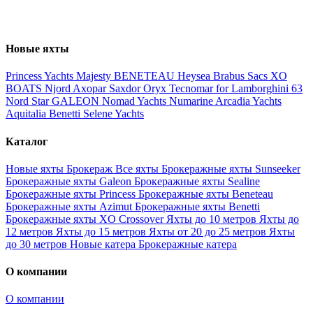
Новые яхты
Princess Yachts
Majesty
BENETEAU
Heysea
Brabus
Sacs
XO
BOATS
Njord
Axopar
Saxdor
Oryx
Tecnomar for Lamborghini 63
Nord Star
GALEON
Nomad Yachts
Numarine
Arcadia Yachts
Aquitalia
Benetti
Selene Yachts
Каталог
Новые яхты
Брокераж
Все яхты
Брокеражные яхты Sunseeker
Брокеражные яхты Galeon
Брокеражные яхты Sealine
Брокеражные яхты Princess
Брокеражные яхты Beneteau
Брокеражные яхты Azimut
Брокеражные яхты Benetti
Брокеражные яхты XO Crossover
Яхты до 10 метров
Яхты до
12 метров
Яхты до 15 метров
Яхты от 20 до 25 метров
Яхты
до 30 метров
Новые катера
Брокеражные катера
О компании
О компании