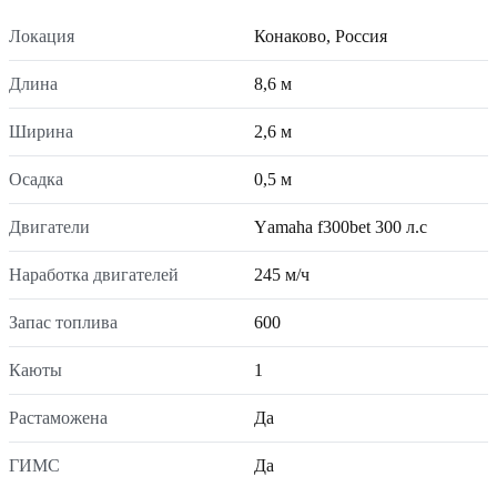
Локация
Конаково, Россия
Длина
8,6 м
Ширина
2,6 м
Осадка
0,5 м
Двигатели
Yаmаhа f300bеt 300 л.с
Наработка двигателей
245 м/ч
Запас топлива
600
Каюты
1
Растаможена
Да
ГИМС
Да