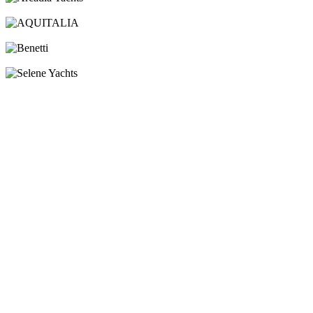
Arcadia Yachts
AQUITALIA
Benetti
Selene Yachts
посмотреть все новые яхты
Брокераж
Яхты за рубежом
Чартер
Новости
Карьера
Услуги
Контакты