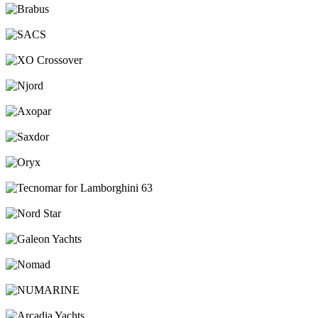
Brabus
SACS
XO Crossover
Njord
Axopar
Saxdor
Oryx
Tecnomar for Lamborghini 63
Nord Star
Galeon Yachts
Nomad
NUMARINE