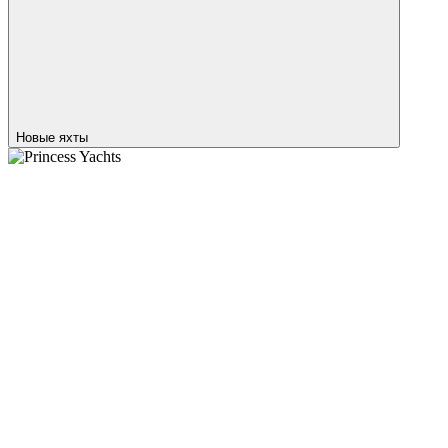
Новые яхты
Princess Yachts
M