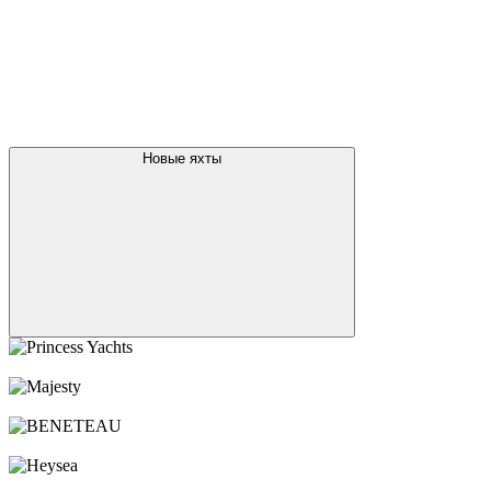
посмотреть все новые яхты
Брокераж
Яхты за рубежом
Чартер
Новости
Карьера
Услуги
Контакты
+7 495 787 87 57
Оставить заявку
О компании
Новые яхты
Princess Yachts
Majesty
BENETEAU
Heysea