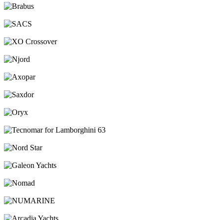
Brabus
SACS
XO Crossover
Njord
Axopar
Saxdor
Oryx
Tecnomar for Lamborghini 63
Nord Star
Galeon Yachts
Nomad
NUMARINE