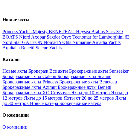
Новые яхты
Princess Yachts
Majesty
BENETEAU
Heysea
Brabus
Sacs
XO
BOATS
Njord
Axopar
Saxdor
Oryx
Tecnomar for Lamborghini 63
Nord Star
GALEON
Nomad Yachts
Numarine
Arcadia Yachts
Aquitalia
Benetti
Selene Yachts
Каталог
Новые яхты
Брокераж
Все яхты
Брокеражные яхты Sunseeker
Брокеражные яхты Galeon
Брокеражные яхты Sealine
Брокеражные яхты Princess
Брокеражные яхты Beneteau
Брокеражные яхты Azimut
Брокеражные яхты Benetti
Брокеражные яхты XO Crossover
Яхты до 10 метров
Яхты до
12 метров
Яхты до 15 метров
Яхты от 20 до 25 метров
Яхты
до 30 метров
Новые катера
Брокеражные катера
О компании
О компании