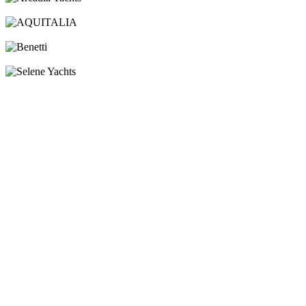
Arcadia Yachts
AQUITALIA
Benetti
Selene Yachts
посмотреть все новые яхты
Брокераж
Яхты за рубежом
Чартер
Новости
Карьера
Услуги
Контакты