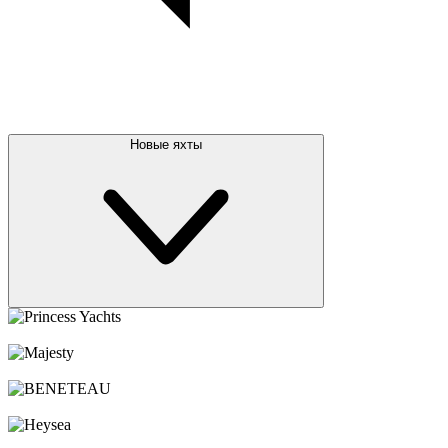
посмотреть все новые яхты
Брокераж
Яхты за рубежом
Чартер
Новости
Карьера
Услуги
Контакты
+7 495 787 87 57
Оставить заявку
О компании
Новые яхты
Princess Yachts
Majesty
BENETEAU
Heysea