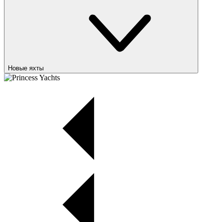
Новые яхты
Princess Yachts
M