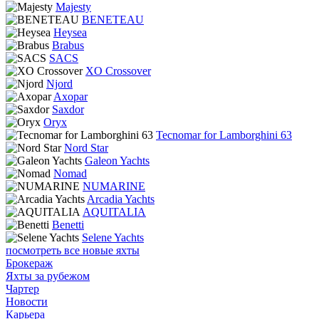
Majesty
BENETEAU
Heysea
Brabus
SACS
XO Crossover
Njord
Axopar
Saxdor
Oryx
Tecnomar for Lamborghini 63
Nord Star
Galeon Yachts
Nomad
NUMARINE
Arcadia Yachts
AQUITALIA
Benetti
Selene Yachts
посмотреть все новые яхты
Брокераж
Яхты за рубежом
Чартер
Новости
Карьера