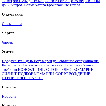
12 метров
Яхты до 15 метров
Яхты от 20 до 25 метров
Яхты
до 30 метров
Новые катера
Брокеражные катера
О компании
О компании
Чартер
Чартер
Услуги
Продажа яхт
Сдать яхту в аренду
Сервисное обслуживание
Регистрация
Выкуп яхт
Страхование
Логистика
Оценка
Трейд-ин
КОНСАЛТИНГ: СТРОИТЕЛЬСТВО МАРИН
ЛИЗИНГ
ПОДБОР КОМАНДЫ
СОПРОВОЖДЕНИЕ
СТРОИТЕЛЬСТВА ЯХТ
Новости
Новости
Карьера