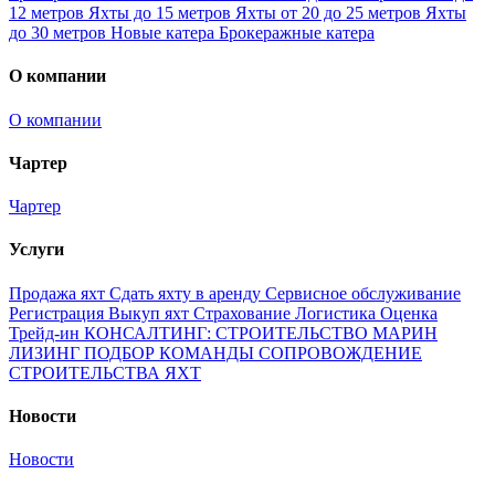
12 метров
Яхты до 15 метров
Яхты от 20 до 25 метров
Яхты
до 30 метров
Новые катера
Брокеражные катера
О компании
О компании
Чартер
Чартер
Услуги
Продажа яхт
Сдать яхту в аренду
Сервисное обслуживание
Регистрация
Выкуп яхт
Страхование
Логистика
Оценка
Трейд-ин
КОНСАЛТИНГ: СТРОИТЕЛЬСТВО МАРИН
ЛИЗИНГ
ПОДБОР КОМАНДЫ
СОПРОВОЖДЕНИЕ
СТРОИТЕЛЬСТВА ЯХТ
Новости
Новости