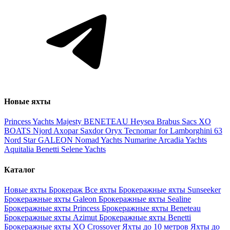
Новые яхты
Princess Yachts
Majesty
BENETEAU
Heysea
Brabus
Sacs
XO
BOATS
Njord
Axopar
Saxdor
Oryx
Tecnomar for Lamborghini 63
Nord Star
GALEON
Nomad Yachts
Numarine
Arcadia Yachts
Aquitalia
Benetti
Selene Yachts
Каталог
Новые яхты
Брокераж
Все яхты
Брокеражные яхты Sunseeker
Брокеражные яхты Galeon
Брокеражные яхты Sealine
Брокеражные яхты Princess
Брокеражные яхты Beneteau
Брокеражные яхты Azimut
Брокеражные яхты Benetti
Брокеражные яхты XO Crossover
Яхты до 10 метров
Яхты до