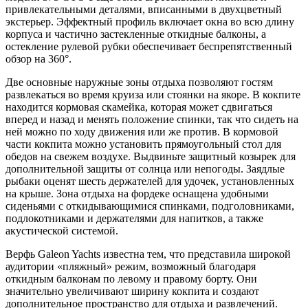
привлекательными деталями, вписанными в двухцветный
экстерьер. Эффектный профиль включает окна во всю длину
корпуса и частично застекленные откидные балконы, а
остекление рулевой рубки обеспечивает беспрепятственный
обзор на 360°.
Две основные наружные зоны отдыха позволяют гостям
развлекаться во время круиза или стоянки на якоре. В кокпите
находится кормовая скамейка, которая может сдвигаться
вперед и назад и менять положение спинки, так что сидеть на
ней можно по ходу движения или же против. В кормовой
части кокпита можно установить прямоугольный стол для
обедов на свежем воздухе. Выдвиньте защитный козырек для
дополнительной защиты от солнца или непогоды. Заядлые
рыбаки оценят шесть держателей для удочек, установленных
на крыше. Зона отдыха на фордеке оснащена удобными
сиденьями с откидывающимися спинками, подголовниками,
подлокотниками и держателями для напитков, а также
акустической системой.
Верфь Galeon Yachts известна тем, что представила широкой
аудитории «пляжный» режим, возможный благодаря
откидным балконам по левому и правому борту. Они
значительно увеличивают ширину кокпита и создают
дополнительное пространство для отдыха и развлечений.