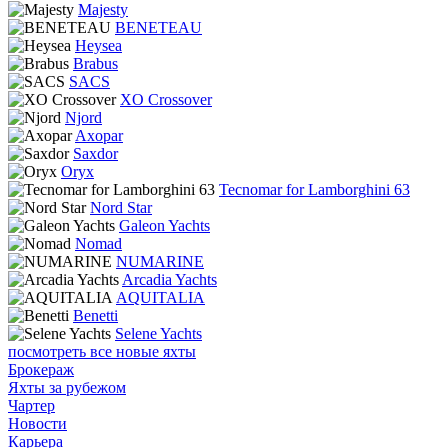
Majesty
BENETEAU
Heysea
Brabus
SACS
XO Crossover
Njord
Axopar
Saxdor
Oryx
Tecnomar for Lamborghini 63
Nord Star
Galeon Yachts
Nomad
NUMARINE
Arcadia Yachts
AQUITALIA
Benetti
Selene Yachts
посмотреть все новые яхты
Брокераж
Яхты за рубежом
Чартер
Новости
Карьера