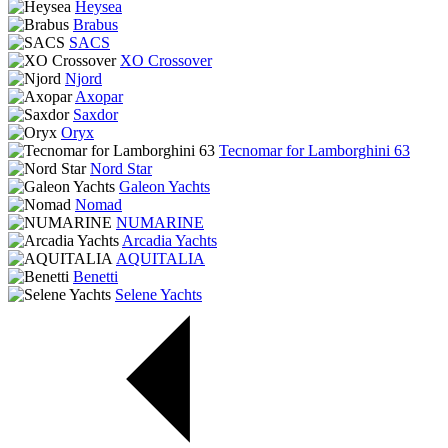
Heysea
Brabus
SACS
XO Crossover
Njord
Axopar
Saxdor
Oryx
Tecnomar for Lamborghini 63
Nord Star
Galeon Yachts
Nomad
NUMARINE
Arcadia Yachts
AQUITALIA
Benetti
Selene Yachts