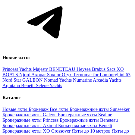
Новые яхты
Princess Yachts
Majesty
BENETEAU
Heysea
Brabus
Sacs
XO
BOATS
Njord
Axopar
Saxdor
Oryx
Tecnomar for Lamborghini 63
Nord Star
GALEON
Nomad Yachts
Numarine
Arcadia Yachts
Aquitalia
Benetti
Selene Yachts
Каталог
Новые яхты
Брокераж
Все яхты
Брокеражные яхты Sunseeker
Брокеражные яхты Galeon
Брокеражные яхты Sealine
Брокеражные яхты Princess
Брокеражные яхты Beneteau
Брокеражные яхты Azimut
Брокеражные яхты Benetti
Брокеражные яхты XO Crossover
Яхты до 10 метров
Яхты до