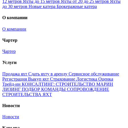
12 метров
Яхты до 15 метров
Яхты от 20 до 25 метров
Яхты
до 30 метров
Новые катера
Брокеражные катера
О компании
О компании
Чартер
Чартер
Услуги
Продажа яхт
Сдать яхту в аренду
Сервисное обслуживание
Регистрация
Выкуп яхт
Страхование
Логистика
Оценка
Трейд-ин
КОНСАЛТИНГ: СТРОИТЕЛЬСТВО МАРИН
ЛИЗИНГ
ПОДБОР КОМАНДЫ
СОПРОВОЖДЕНИЕ
СТРОИТЕЛЬСТВА ЯХТ
Новости
Новости
Карьера