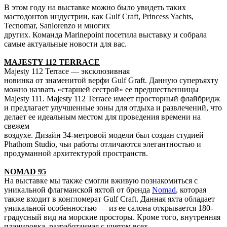
В этом году на выставке можно было увидеть таких
мастодонтов индустрии, как Gulf Craft, Princess Yachts,
Tecnomar, Sanlorenzo и многих
других. Команда Marinepoint посетила выставку и собрала
самые актуальные новости для вас.
MAJESTY 112 TERRACE
Majesty 112 Terrace — эксклюзивная
новинка от знаменитой верфи Gulf Graft. Данную суперъяхту
можно назвать «старшей сестрой» ее предшественницы
Majesty 111. Majesty 112 Terrace имеет просторный флайбридж
и предлагает улучшенные зоны для отдыха и развлечений, что
делает ее идеальным местом для проведения времени на
свежем
воздухе. Дизайн 34-метровой модели был создан студией
Phathom Studio, чьи работы отличаются элегантностью и
продуманной архитектурой пространств.
NOMAD 95
На выставке мы также смогли вживую познакомиться с
уникальной флагманской яхтой от бренда
Nomad
, которая
также входит в конгломерат Gulf Craft. Данная яхта обладает
уникальной особенностью — из ее салона открывается 180-
градусный вид на морские просторы. Кроме того, внутренняя
планировка, разработанная с учетом всех