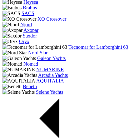
Heysea
Brabus
SACS
XO Crossover
Njord
Axopar
Saxdor
Oryx
Tecnomar for Lamborghini 63
Nord Star
Galeon Yachts
Nomad
NUMARINE
Arcadia Yachts
AQUITALIA
Benetti
Selene Yachts