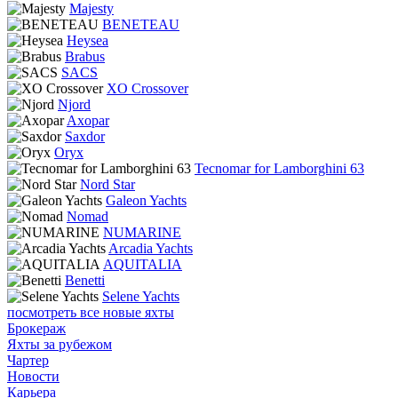
Majesty
BENETEAU
Heysea
Brabus
SACS
XO Crossover
Njord
Axopar
Saxdor
Oryx
Tecnomar for Lamborghini 63
Nord Star
Galeon Yachts
Nomad
NUMARINE
Arcadia Yachts
AQUITALIA
Benetti
Selene Yachts
посмотреть все новые яхты
Брокераж
Яхты за рубежом
Чартер
Новости
Карьера