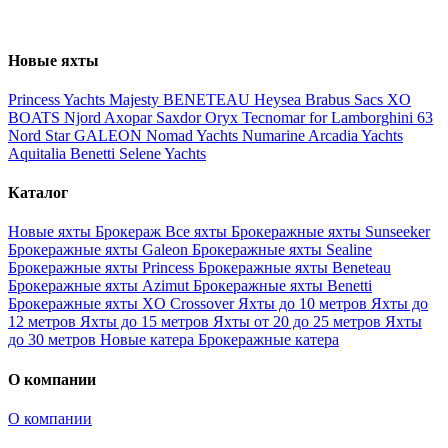
Новые яхты
Princess Yachts
Majesty
BENETEAU
Heysea
Brabus
Sacs
XO
BOATS
Njord
Axopar
Saxdor
Oryx
Tecnomar for Lamborghini 63
Nord Star
GALEON
Nomad Yachts
Numarine
Arcadia Yachts
Aquitalia
Benetti
Selene Yachts
Каталог
Новые яхты
Брокераж
Все яхты
Брокеражные яхты Sunseeker
Брокеражные яхты Galeon
Брокеражные яхты Sealine
Брокеражные яхты Princess
Брокеражные яхты Beneteau
Брокеражные яхты Azimut
Брокеражные яхты Benetti
Брокеражные яхты XO Crossover
Яхты до 10 метров
Яхты до
12 метров
Яхты до 15 метров
Яхты от 20 до 25 метров
Яхты
до 30 метров
Новые катера
Брокеражные катера
О компании
О компании