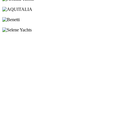
Arcadia Yachts
AQUITALIA
Benetti
Selene Yachts
посмотреть все новые яхты
Брокераж
Яхты за рубежом
Чартер
Новости
Карьера
Услуги
Контакты