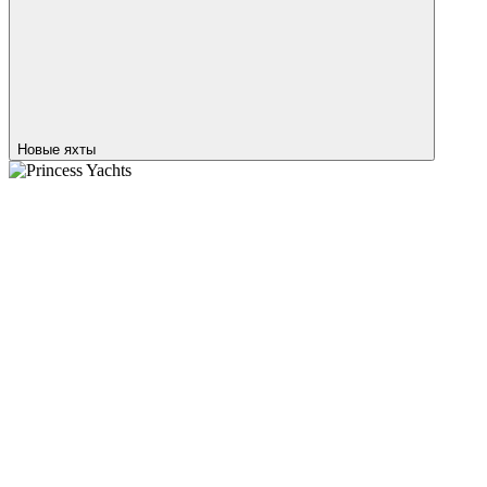
Новые яхты
Princess Yachts
M