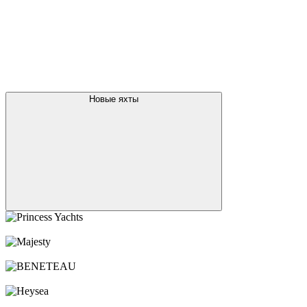
посмотреть все новые яхты
Брокераж
Яхты за рубежом
Чартер
Новости
Карьера
Услуги
Контакты
+7 495 787 87 57
Оставить заявку
О компании
Новые яхты
Princess Yachts
Majesty
BENETEAU
Heysea