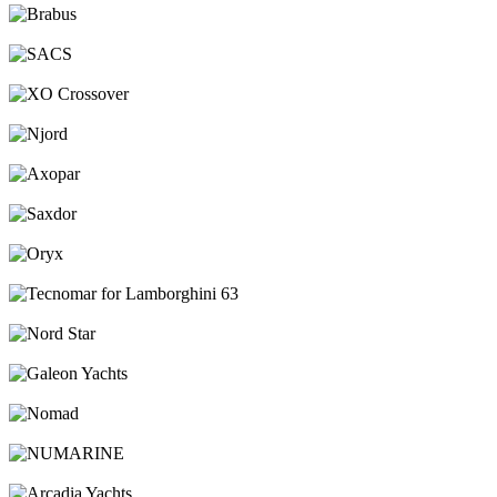
Brabus
SACS
XO Crossover
Njord
Axopar
Saxdor
Oryx
Tecnomar for Lamborghini 63
Nord Star
Galeon Yachts
Nomad
NUMARINE